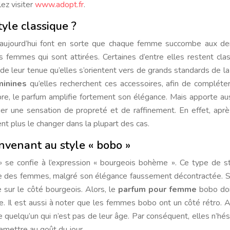
lez visiter
www.adopt.fr
.
yle classique ?
’aujourd’hui font en sorte que chaque femme succombe aux de
 femmes qui sont attirées. Certaines d’entre elles restent cla
s de leur tenue qu’elles s’orientent vers de grands standards de l
minines
qu’elles recherchent ces accessoires, afin de compléte
re, le parfum amplifie fortement son élégance. Mais apporte au
er une sensation de propreté et de raffinement. En effet, aprè
ent plus le changer dans la plupart des cas.
nvenant au style « bobo »
» se confie à l’expression « bourgeois bohème ». Ce type de s
re des femmes, malgré son élégance faussement décontractée. 
 sur le côté bourgeois. Alors, le
parfum pour femme
bobo doi
. Il est aussi à noter que les femmes bobo ont un côté rétro. Ai
 quelqu’un qui n’est pas de leur âge. Par conséquent, elles n’hés
remettre au goût du jour.