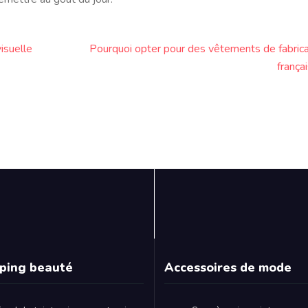
visuelle
Pourquoi opter pour des vêtements de fabrica
frança
ping beauté
Accessoires de mode