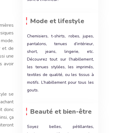
Mode et lifestyle
rnières
ssiques
Chemisiers, t-shirts, robes, jupes,
a mode.
pantalons, tenues d’intérieur,
r et de
short, jeans, lingerie, etc.
ssi une
Découvrez tout sur l’habillement,
s avoir
les tenues stylées, les imprimés,
textiles de qualité, ou les tissus à
motifs. L’habillement pour tous les
gouts.
tyle se
Sachant
t donc
Beauté et bien-être
nsi, ça
iteront
Soyez belles, pétillantes,