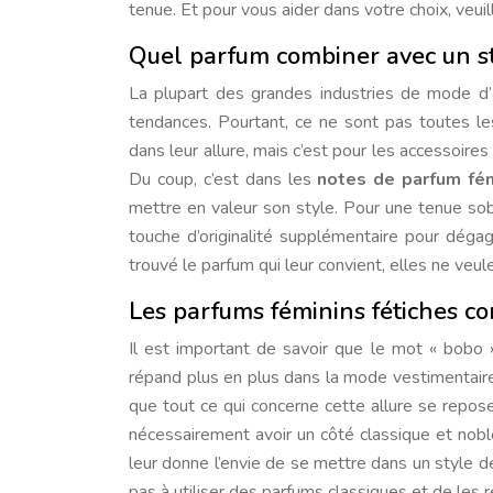
tenue. Et pour vous aider dans votre choix, veuil
Quel parfum combiner avec un st
La plupart des grandes industries de mode d
tendances. Pourtant, ce ne sont pas toutes les
dans leur allure, mais c’est pour les accessoire
Du coup, c’est dans les
notes de parfum fé
mettre en valeur son style. Pour une tenue sob
touche d’originalité supplémentaire pour dégag
trouvé le parfum qui leur convient, elles ne veul
Les parfums féminins fétiches co
Il est important de savoir que le mot « bobo 
répand plus en plus dans la mode vestimentai
que tout ce qui concerne cette allure se repose
nécessairement avoir un côté classique et noble
leur donne l’envie de se mettre dans un style de
pas à utiliser des parfums classiques et de les 