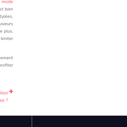
a
mode
st bien
tylées,
usieurs
e plus,
limiter
quement
rofiter
tion
ise ?