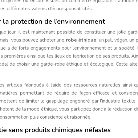
s recyclées ou encore issues du commerce équitable. La mode 
les différentes valeurs d’écoresponsabilités.
 la protection de l’environnement
e jour, il est maintenant possible de constituer une jolie gar
rmais, vous pouvez acheter une
robe éthique
, un pull végan, un p
e a de forts engagements pour l’environnement et la société. 
premières ainsi que les lieux de fabrication de ses produits. Ainsi
idéal de choisir une garde-robe éthique et écologique. Cette alte
 articles fabriqués à l’aide des ressources naturelles ainsi 
atières permettant de réduire de façon efficace et considér
mettent de limiter le gaspillage engendré par l’industrie textile, 
chetant de la mode éthique, vous participez donc à la réduction d
consommation plus consciente et raisonnée.
ie sans produits chimiques néfastes