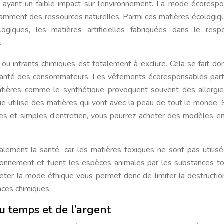
ayant un faible impact sur l’environnement. La mode écoresp
amment des ressources naturelles. Parmi ces matières écologique
logiques, les matières artificielles fabriquées dans le res
.
s ou intrants chimiques est totalement à exclure. Cela se fait do
 santé des consommateurs. Les vêtements écoresponsables part
atières comme le synthétique provoquent souvent des allergi
ue utilise des matières qui vont avec la peau de tout le monde. 
s et simples d’entretien, vous pourrez acheter des modèles e
lement la santé, car les matières toxiques ne sont pas utilis
vironnement et tuent les espèces animales par les substances t
cheter la mode éthique vous permet donc de limiter la destructio
nces chimiques.
 temps et de l’argent