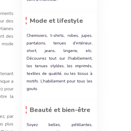
Mode et lifestyle
œur des
taines
Chemisiers, t-shirts, robes, jupes,
ant des
pantalons, tenues d’intérieur,
la mode
short, jeans, lingerie, etc.
Découvrez tout sur l’habillement,
les tenues stylées, les imprimés,
ntenant
textiles de qualité, ou les tissus à
hique a
motifs. L’habillement pour tous les
ez pour
gouts.
tre la
Beauté et bien-être
ez, par
as plus
Soyez belles, pétillantes,