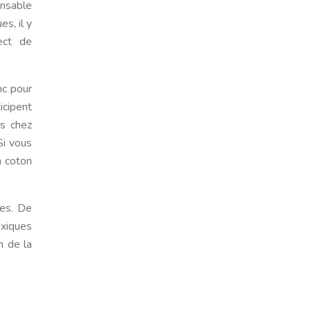
onsable
s, il y
pect de
nc pour
icipent
es chez
Si vous
n coton
ées. De
oxiques
n de la