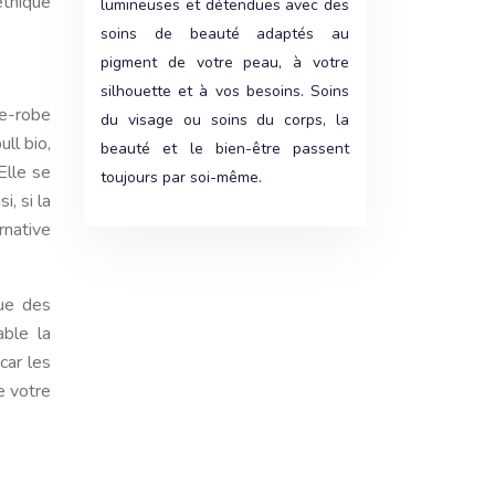
éthique
lumineuses et détendues avec des
soins de beauté adaptés au
pigment de votre peau, à votre
silhouette et à vos besoins. Soins
de-robe
du visage ou soins du corps, la
ull bio,
beauté et le bien-être passent
Elle se
toujours par soi-même.
, si la
rnative
que des
able la
car les
e votre