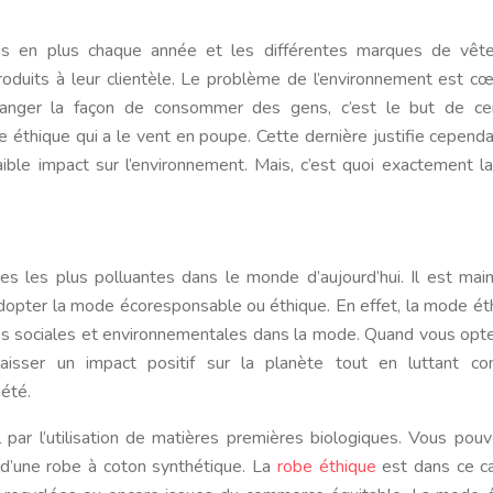
roduits à leur clientèle. Le problème de l’environnement est c
nger la façon de consommer des gens, c’est le but de cer
de éthique qui a le vent en poupe. Cette dernière justifie cepend
aible impact sur l’environnement. Mais, c’est quoi exactement 
es les plus polluantes dans le monde d’aujourd’hui. Il est mai
opter la mode écoresponsable ou éthique. En effet, la mode ét
s sociales et environnementales dans la mode. Quand vous opt
isser un impact positif sur la planète tout en luttant con
été.
par l’utilisation de matières premières biologiques. Vous pouv
u d’une robe à coton synthétique. La
robe éthique
est dans ce c